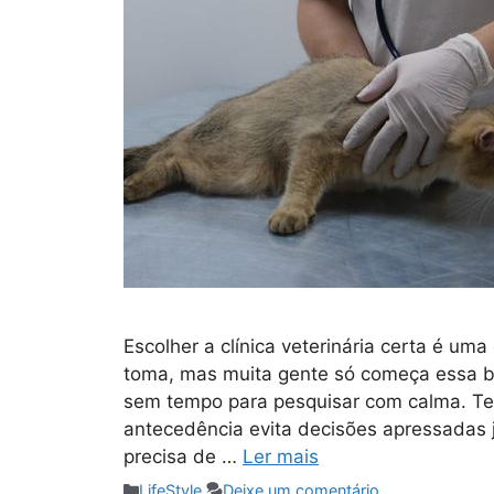
Escolher a clínica veterinária certa é um
toma, mas muita gente só começa essa b
sem tempo para pesquisar com calma. Ter
antecedência evita decisões apressadas
precisa de …
Ler mais
Categorias
LifeStyle
Deixe um comentário