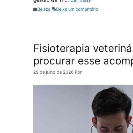
Categorias
Beleza
Deixe um comentário
Fisioterapia veterin
procurar esse aco
29 de julho de 2026
Por