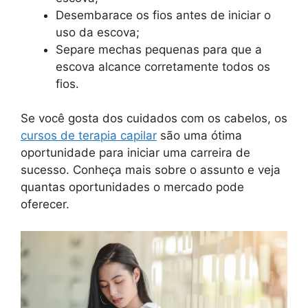
Desembarace os fios antes de iniciar o
uso da escova;
Separe mechas pequenas para que a
escova alcance corretamente todos os
fios.
Se você gosta dos cuidados com os cabelos, os
cursos de terapia capilar
são uma ótima
oportunidade para iniciar uma carreira de
sucesso. Conheça mais sobre o assunto e veja
quantas oportunidades o mercado pode
oferecer.