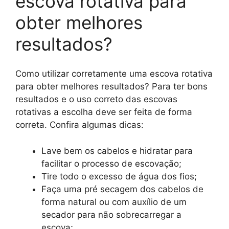
escova rotativa para
obter melhores
resultados?
Como utilizar corretamente uma escova rotativa
para obter melhores resultados? Para ter bons
resultados e o uso correto das escovas
rotativas a escolha deve ser feita de forma
correta. Confira algumas dicas:
Lave bem os cabelos e hidratar para
facilitar o processo de escovação;
Tire todo o excesso de água dos fios;
Faça uma pré secagem dos cabelos de
forma natural ou com auxílio de um
secador para não sobrecarregar a
escova;