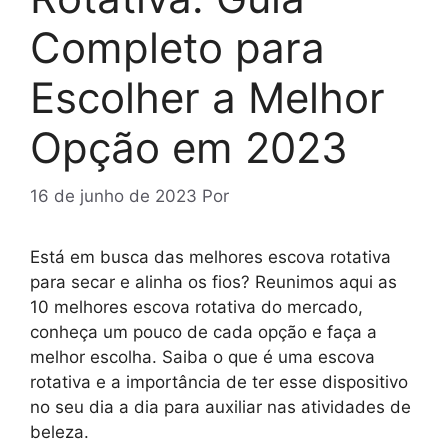
Completo para
Escolher a Melhor
Opção em 2023
16 de junho de 2023
Por
Está em busca das melhores escova rotativa
para secar e alinha os fios? Reunimos aqui as
10 melhores escova rotativa do mercado,
conheça um pouco de cada opção e faça a
melhor escolha. Saiba o que é uma escova
rotativa e a importância de ter esse dispositivo
no seu dia a dia para auxiliar nas atividades de
beleza.