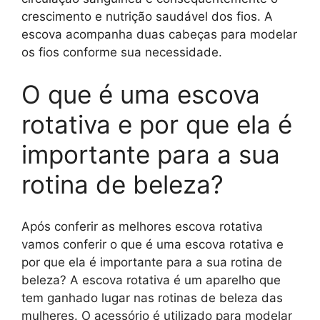
crescimento e nutrição saudável dos fios. A
escova acompanha duas cabeças para modelar
os fios conforme sua necessidade.
O que é uma escova
rotativa e por que ela é
importante para a sua
rotina de beleza?
Após conferir as melhores escova rotativa
vamos conferir o que é uma escova rotativa e
por que ela é importante para a sua rotina de
beleza? A escova rotativa é um aparelho que
tem ganhado lugar nas rotinas de beleza das
mulheres. O acessório é utilizado para modelar