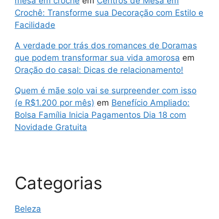
mesa em crochê
em
Centros de Mesa em
Crochê: Transforme sua Decoração com Estilo e
Facilidade
A verdade por trás dos romances de Doramas
que podem transformar sua vida amorosa
em
Oração do casal: Dicas de relacionamento!
Quem é mãe solo vai se surpreender com isso
(e R$1.200 por mês)
em
Benefício Ampliado:
Bolsa Família Inicia Pagamentos Dia 18 com
Novidade Gratuita
Categorias
Beleza