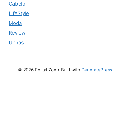
Cabelo
LifeStyle
Moda
Review
Unhas
© 2026 Portal Zoe
• Built with
GeneratePress