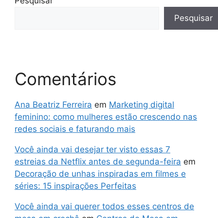
Pesquisar
Pesquisar
Comentários
Ana Beatriz Ferreira
em
Marketing digital
feminino: como mulheres estão crescendo nas
redes sociais e faturando mais
Você ainda vai desejar ter visto essas 7
estreias da Netflix antes de segunda-feira
em
Decoração de unhas inspiradas em filmes e
séries: 15 inspirações Perfeitas
Você ainda vai querer todos esses centros de