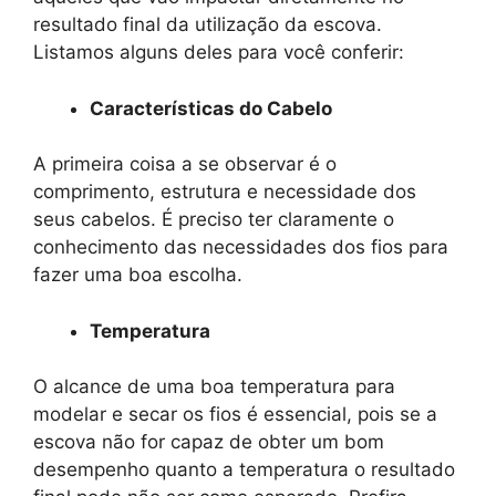
resultado final da utilização da escova.
Listamos alguns deles para você conferir:
Características do Cabelo
A primeira coisa a se observar é o
comprimento, estrutura e necessidade dos
seus cabelos. É preciso ter claramente o
conhecimento das necessidades dos fios para
fazer uma boa escolha.
Temperatura
O alcance de uma boa temperatura para
modelar e secar os fios é essencial, pois se a
escova não for capaz de obter um bom
desempenho quanto a temperatura o resultado