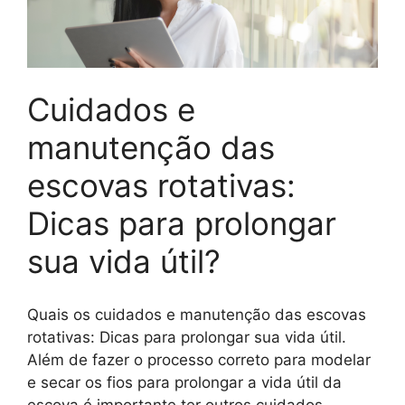
Cuidados e
manutenção das
escovas rotativas:
Dicas para prolongar
sua vida útil?
Quais os cuidados e manutenção das escovas
rotativas: Dicas para prolongar sua vida útil.
Além de fazer o processo correto para modelar
e secar os fios para prolongar a vida útil da
escova é importante ter outros cuidados,