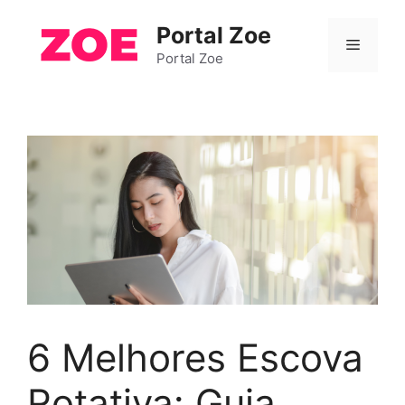
Pular
Portal Zoe
para
Menu
o
Portal Zoe
conteúdo
6 Melhores Escova
Rotativa: Guia