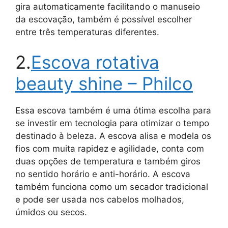
gira automaticamente facilitando o manuseio
da escovação, também é possível escolher
entre três temperaturas diferentes.
2.
Escova rotativa
beauty shine – Philco
Essa escova também é uma ótima escolha para
se investir em tecnologia para otimizar o tempo
destinado à beleza. A escova alisa e modela os
fios com muita rapidez e agilidade, conta com
duas opções de temperatura e também giros
no sentido horário e anti-horário. A escova
também funciona como um secador tradicional
e pode ser usada nos cabelos molhados,
úmidos ou secos.