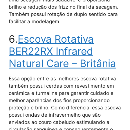
brilho e redução dos frizz no final da secagem.
Também possui rotação de duplo sentido para
facilitar a modelagem.
6.
Escova Rotativa
BER22RX Infrared
Natural Care – Britânia
Essa opção entre as melhores escova rotativa
também possui cerdas com revestimento em
cerâmica e turmalina para garantir cuidado e
melhor aparências dos fios proporcionando
proteção e brilho. Como diferencial essa escova
possui ondas de infravermelho que são
enviados ao couro cabeludo estimulando a
circulação sanguínea e consequentemente o