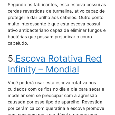
Segundo os fabricantes, essa escova possui as
cerdas revestidas de turmalina, ativo capaz de
proteger e dar brilho aos cabelos. Outro ponto
muito interessante é que esta escova possui
ativo antibacteriano capaz de eliminar fungos e
bactérias que possam prejudicar o couro
cabeludo.
5.
Escova Rotativa Red
Infinity – Mondial
Você poderá usar esta escova rotativa nos
cuidados com os fios no dia a dia para secar e
modelar sem se preocupar com a agressão
causada por esse tipo de aparelho. Revestida
por cerâmica com queratina a escova promove
uma secagem mais saudável e proporciona