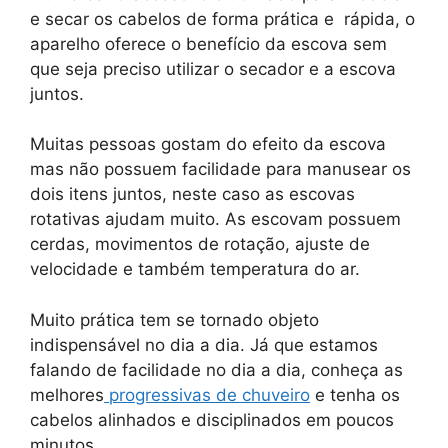
e secar os cabelos de forma prática e rápida, o
aparelho oferece o benefício da escova sem
que seja preciso utilizar o secador e a escova
juntos.
Muitas pessoas gostam do efeito da escova
mas não possuem facilidade para manusear os
dois itens juntos, neste caso as escovas
rotativas ajudam muito. As escovam possuem
cerdas, movimentos de rotação, ajuste de
velocidade e também temperatura do ar.
Muito prática tem se tornado objeto
indispensável no dia a dia. Já que estamos
falando de facilidade no dia a dia, conheça as
melhores
progressivas de chuveiro
e tenha os
cabelos alinhados e disciplinados em poucos
minutos.