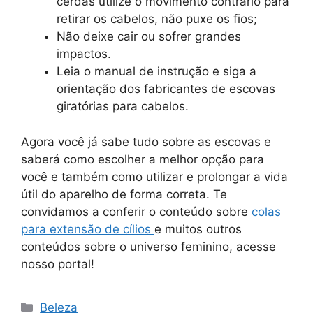
cerdas utilize o movimento contrário para
retirar os cabelos, não puxe os fios;
Não deixe cair ou sofrer grandes
impactos.
Leia o manual de instrução e siga a
orientação dos fabricantes de escovas
giratórias para cabelos.
Agora você já sabe tudo sobre as escovas e
saberá como escolher a melhor opção para
você e também como utilizar e prolongar a vida
útil do aparelho de forma correta. Te
convidamos a conferir o conteúdo sobre
colas
para extensão de cílios
e muitos outros
conteúdos sobre o universo feminino, acesse
nosso portal!
Categorias
Beleza