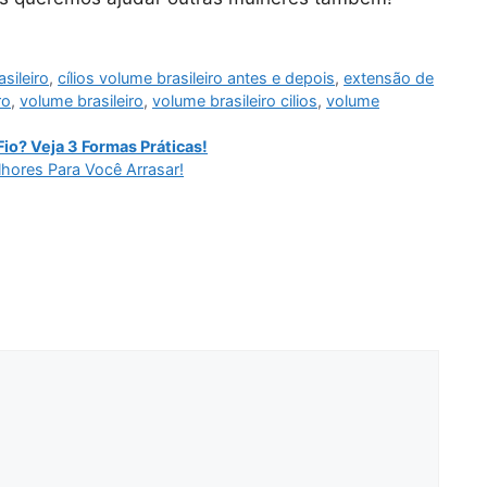
asileiro
,
cílios volume brasileiro antes e depois
,
extensão de
ro
,
volume brasileiro
,
volume brasileiro cilios
,
volume
io? Veja 3 Formas Práticas!
hores Para Você Arrasar!