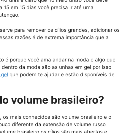
é 40 dias é claro que no meio disso você deve
 15 em 15 dias você precisa ir até uma
nutenção.
serve para remover os cílios grandes, adicionar os
r essas razões é de extrema importância que a
xto é porque você ama andar na moda e algo que
 e dentro da moda são as unhas em gel por isso
gel
que podem te ajudar e estão disponíveis de
o volume brasileiro?
s, os mais conhecidos são volume brasileiro e o
pouco diferente da extensão de volume russo
olume brasileiro os cílios são mais abertos e