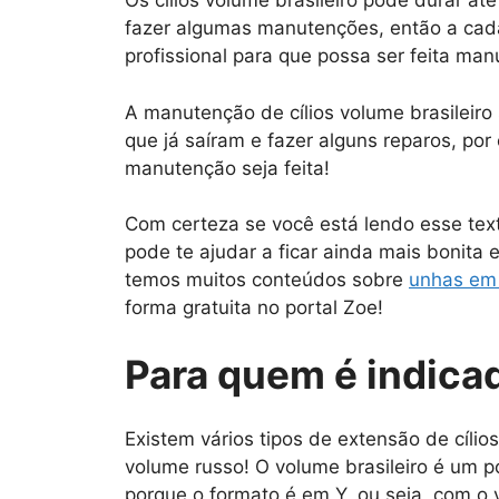
Os cílios volume brasileiro pode durar at
fazer algumas manutenções, então a cada
profissional para que possa ser feita ma
A manutenção de cílios volume brasileiro 
que já saíram e fazer alguns reparos, po
manutenção seja feita!
Com certeza se você está lendo esse te
pode te ajudar a ficar ainda mais bonita
temos muitos conteúdos sobre
unhas em 
forma gratuita no portal Zoe!
Para quem é indicad
Existem vários tipos de extensão de cílio
volume russo! O volume brasileiro é um 
porque o formato é em Y, ou seja, com o v