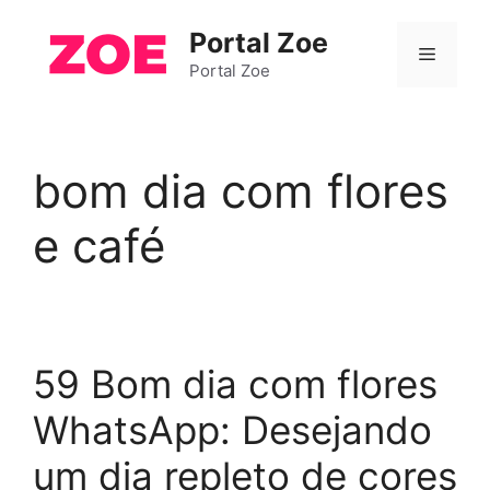
Pular
Portal Zoe
para
Menu
o
Portal Zoe
conteúdo
bom dia com flores
e café
59 Bom dia com flores
WhatsApp: Desejando
um dia repleto de cores