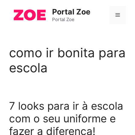
Pular
Portal Zoe
para
Menu
o
Portal Zoe
conteúdo
como ir bonita para
escola
7 looks para ir à escola
com o seu uniforme e
fazer a diferença!