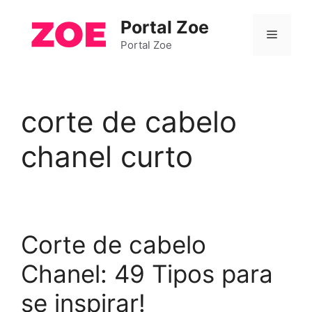
Pular
Portal Zoe
para
Menu
o
Portal Zoe
conteúdo
corte de cabelo
chanel curto
Corte de cabelo
Chanel: 49 Tipos para
se inspirar!