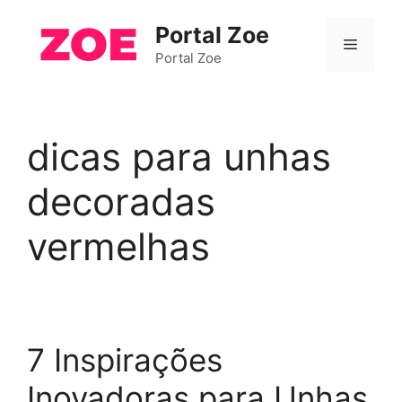
Pular
Portal Zoe
para
Menu
o
Portal Zoe
conteúdo
dicas para unhas
decoradas
vermelhas
7 Inspirações
Inovadoras para Unhas