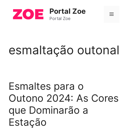
Pular
Portal Zoe
para
Menu
o
Portal Zoe
conteúdo
esmaltação outonal
Esmaltes para o
Outono 2024: As Cores
que Dominarão a
Estação