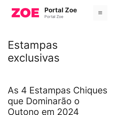
Pular
Portal Zoe
para
Menu
o
Portal Zoe
conteúdo
Estampas
exclusivas
As 4 Estampas Chiques
que Dominarão o
Outono em 2024