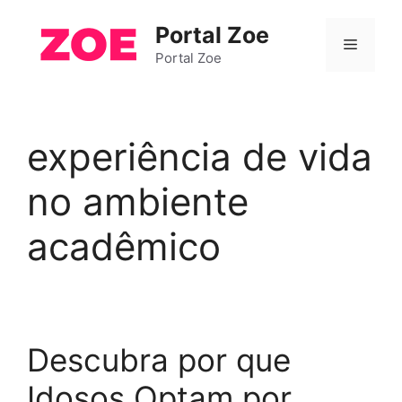
Pular
Portal Zoe
para
Menu
o
Portal Zoe
conteúdo
experiência de vida
no ambiente
acadêmico
Descubra por que
Idosos Optam por