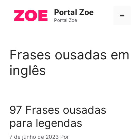
Pular
Portal Zoe
para
Menu
o
Portal Zoe
conteúdo
Frases ousadas em
inglês
97 Frases ousadas
para legendas
7 de junho de 2023
Por