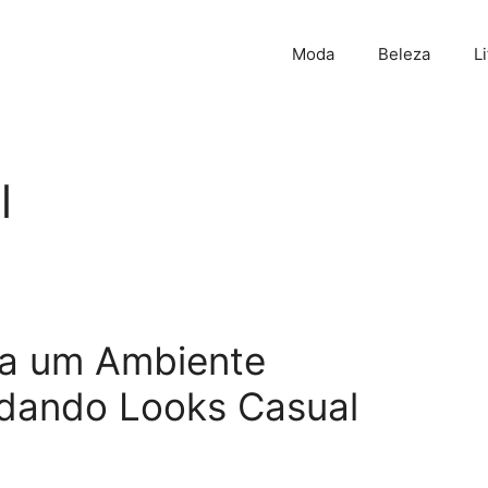
Moda
Beleza
L
l
ara um Ambiente
ndando Looks Casual