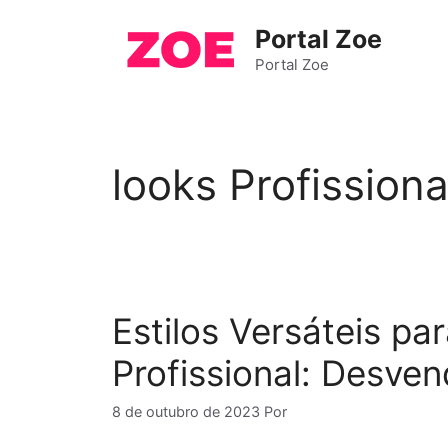
Pular
Portal Zoe
para
o
Portal Zoe
conteúdo
looks Profissiona
Estilos Versáteis p
Profissional: Desve
8 de outubro de 2023
Por