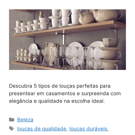
Descubra 5 tipos de louças perfeitas para
presentear em casamentos e surpreenda com
elegância e qualidade na escolha ideal.
Categorias
Beleza
Tags
louças de qualidade
,
louças duráveis
,