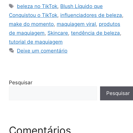
Tags
beleza no TikTok
,
Blush Líquido que
Conquistou o TikTok
,
influenciadores de beleza
,
make do momento
,
maquiagem viral
,
produtos
de maquiagem
,
Skincare
,
tendência de beleza
,
tutorial de maquiagem
Deixe um comentário
Pesquisar
Pesquisar
Comentários