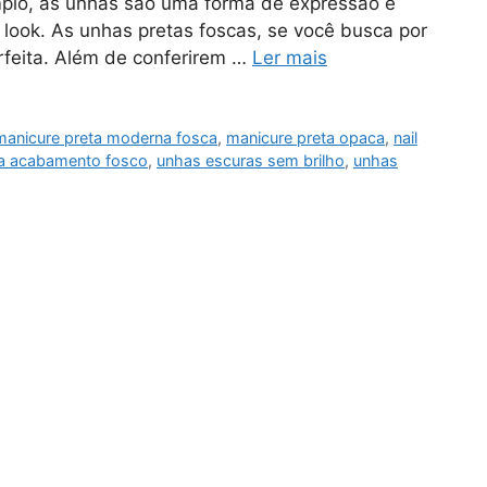
mplo, as unhas são uma forma de expressão e
 look. As unhas pretas foscas, se você busca por
rfeita. Além de conferirem …
Ler mais
manicure preta moderna fosca
,
manicure preta opaca
,
nail
a acabamento fosco
,
unhas escuras sem brilho
,
unhas