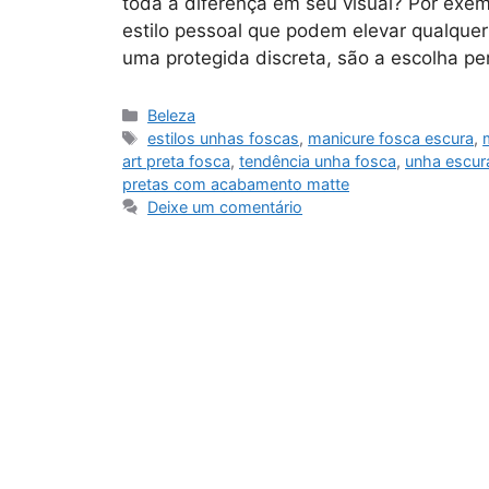
toda a diferença em seu visual? Por exe
estilo pessoal que podem elevar qualquer
uma protegida discreta, são a escolha pe
Categorias
Beleza
Tags
estilos unhas foscas
,
manicure fosca escura
,
art preta fosca
,
tendência unha fosca
,
unha escur
pretas com acabamento matte
Deixe um comentário