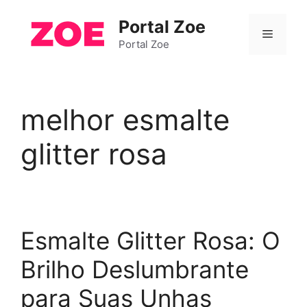
Pular
Portal Zoe
para
Menu
o
Portal Zoe
conteúdo
melhor esmalte
glitter rosa
Esmalte Glitter Rosa: O
Brilho Deslumbrante
para Suas Unhas