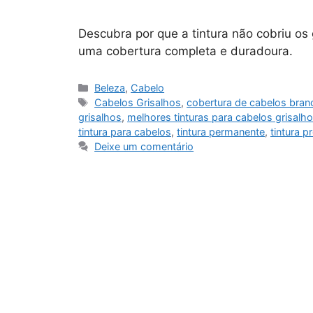
Descubra por que a tintura não cobriu os 
uma cobertura completa e duradoura.
Categorias
Beleza
,
Cabelo
Tags
Cabelos Grisalhos
,
cobertura de cabelos bran
grisalhos
,
melhores tinturas para cabelos grisalho
tintura para cabelos
,
tintura permanente
,
tintura p
Deixe um comentário