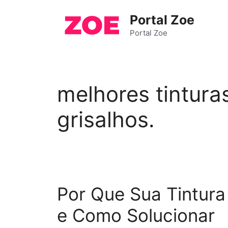
Pular
Portal Zoe
para
o
Portal Zoe
conteúdo
melhores tintura
grisalhos.
Por Que Sua Tintura
e Como Solucionar