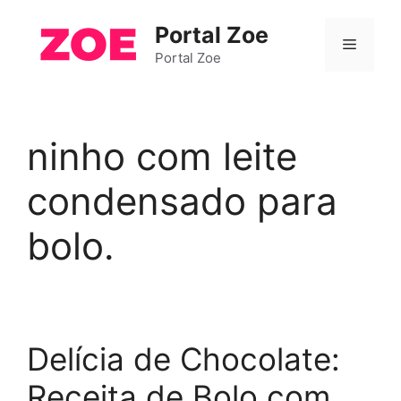
Pular
Portal Zoe
para
Menu
o
Portal Zoe
conteúdo
ninho com leite
condensado para
bolo.
Delícia de Chocolate:
Receita de Bolo com