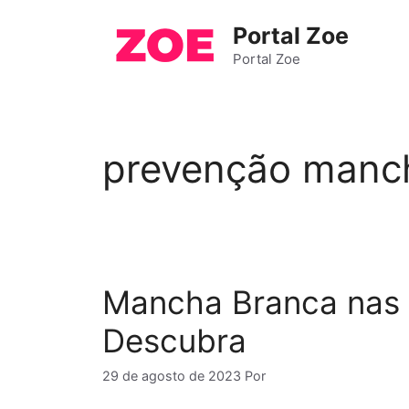
Pular
Portal Zoe
para
o
Portal Zoe
conteúdo
prevenção manc
Mancha Branca nas 
Descubra
29 de agosto de 2023
Por