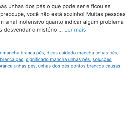
as unhas dos pés o que pode ser e ficou se
 preocupe, você não está sozinho! Muitas pessoas
m sinal inofensivo quanto indicar algum problema
s desvendar o mistério …
Ler mais
o mancha branca pés
,
dicas cuidado mancha unhas pés
,
branca pés
,
significado mancha unhas pés
,
soluções
branca unhas pés
,
unhas dos pés pontos brancos causas