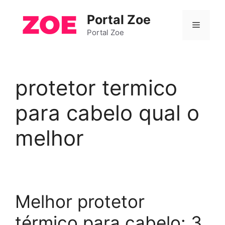
Pular
Portal Zoe
para
Menu
o
Portal Zoe
conteúdo
protetor termico
para cabelo qual o
melhor
Melhor protetor
térmico para cabelo: 3