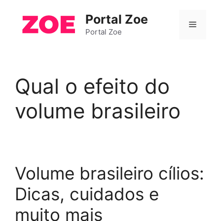
Pular
Portal Zoe
para
Menu
o
Portal Zoe
conteúdo
Qual o efeito do
volume brasileiro
Volume brasileiro cílios:
Dicas, cuidados e
muito mais