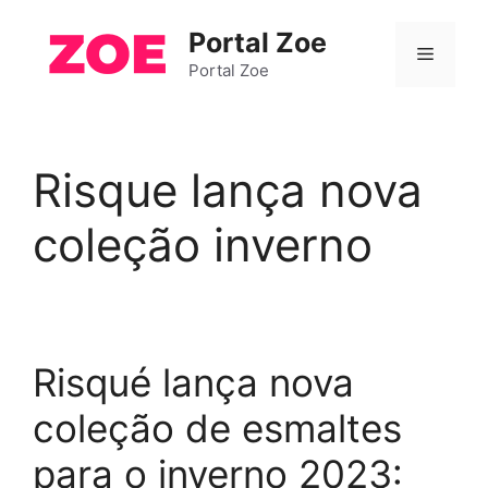
Pular
Portal Zoe
para
Menu
o
Portal Zoe
conteúdo
Risque lança nova
coleção inverno
Risqué lança nova
coleção de esmaltes
para o inverno 2023: