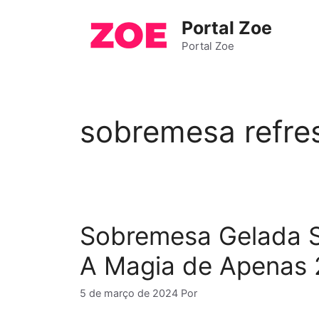
Pular
Portal Zoe
para
o
Portal Zoe
conteúdo
sobremesa refre
Sobremesa Gelada 
A Magia de Apenas 2
5 de março de 2024
Por