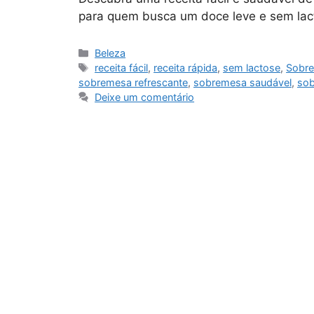
para quem busca um doce leve e sem lac
Categorias
Beleza
Tags
receita fácil
,
receita rápida
,
sem lactose
,
Sobre
sobremesa refrescante
,
sobremesa saudável
,
sob
Deixe um comentário