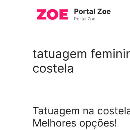
Pular
Portal Zoe
para
o
Portal Zoe
conteúdo
tatuagem femini
costela
Tatuagem na costela
Melhores opções!