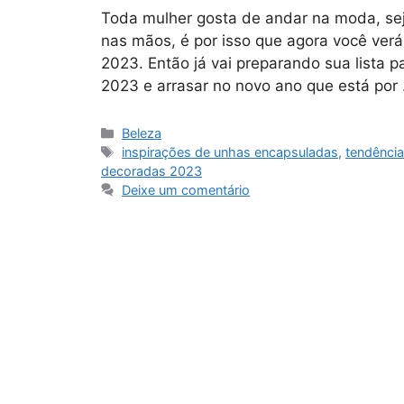
Toda mulher gosta de andar na moda, sej
nas mãos, é por isso que agora você verá
2023. Então já vai preparando sua lista 
2023 e arrasar no novo ano que está por
Categorias
Beleza
Tags
inspirações de unhas encapsuladas
,
tendênci
decoradas 2023
Deixe um comentário