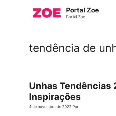
Pular
Portal Zoe
para
o
Portal Zoe
conteúdo
tendência de un
Unhas Tendências 
Inspirações
4 de novembro de 2022
Por