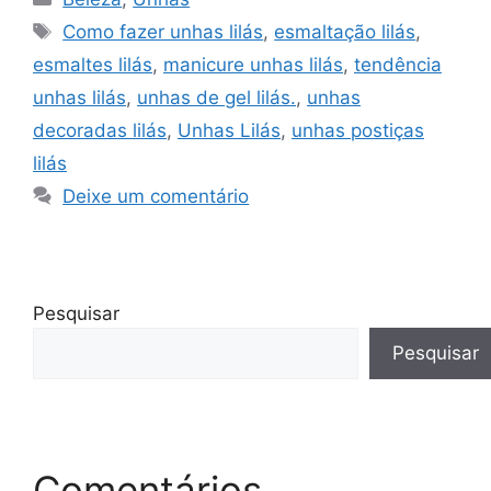
Tags
Como fazer unhas lilás
,
esmaltação lilás
,
esmaltes lilás
,
manicure unhas lilás
,
tendência
unhas lilás
,
unhas de gel lilás.
,
unhas
decoradas lilás
,
Unhas Lilás
,
unhas postiças
lilás
Deixe um comentário
Pesquisar
Pesquisar
Comentários