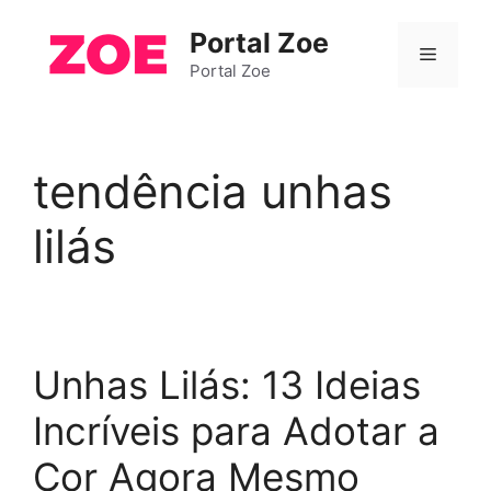
Pular
Portal Zoe
para
Menu
o
Portal Zoe
conteúdo
tendência unhas
lilás
Unhas Lilás: 13 Ideias
Incríveis para Adotar a
Cor Agora Mesmo