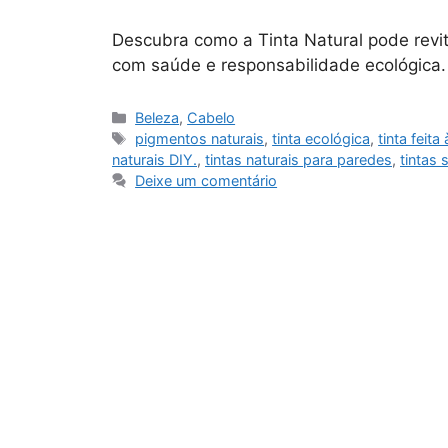
Descubra como a Tinta Natural pode revit
com saúde e responsabilidade ecológica.
Categorias
Beleza
,
Cabelo
Tags
pigmentos naturais
,
tinta ecológica
,
tinta feita
naturais DIY.
,
tintas naturais para paredes
,
tintas 
Deixe um comentário