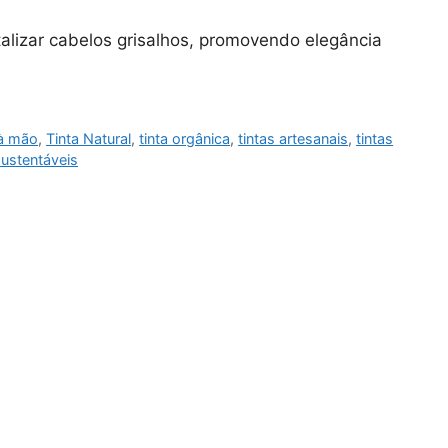
alizar cabelos grisalhos, promovendo elegância
 à mão
,
Tinta Natural
,
tinta orgânica
,
tintas artesanais
,
tintas
sustentáveis