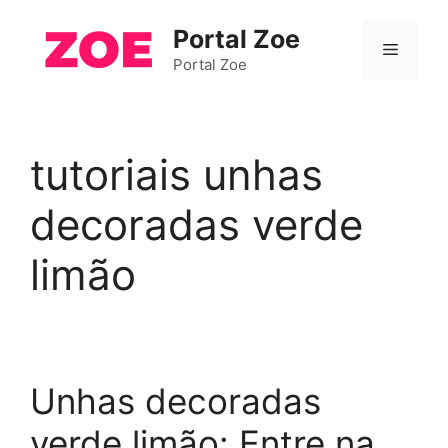
Pular
Portal Zoe
para
Menu
o
Portal Zoe
conteúdo
tutoriais unhas
decoradas verde
limão
Unhas decoradas
verde limão: Entre na