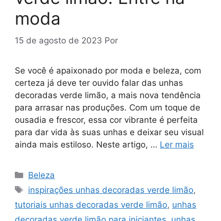
moda
15 de agosto de 2023
Por
Se você é apaixonado por moda e beleza, com
certeza já deve ter ouvido falar das unhas
decoradas verde limão, a mais nova tendência
para arrasar nas produções. Com um toque de
ousadia e frescor, essa cor vibrante é perfeita
para dar vida às suas unhas e deixar seu visual
ainda mais estiloso. Neste artigo, …
Ler mais
Categorias
Beleza
Tags
inspirações unhas decoradas verde limão
,
tutoriais unhas decoradas verde limão
,
unhas
decoradas verde limão para iniciantes
,
unhas