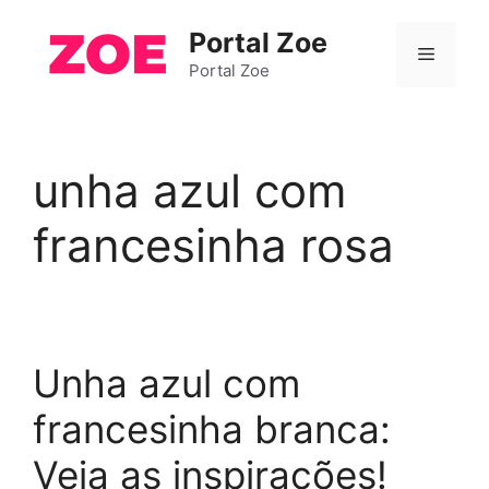
Pular
Portal Zoe
para
Menu
o
Portal Zoe
conteúdo
unha azul com
francesinha rosa
Unha azul com
francesinha branca:
Veja as inspirações!