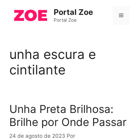
Pular
Portal Zoe
para
Menu
o
Portal Zoe
conteúdo
unha escura e
cintilante
Unha Preta Brilhosa:
Brilhe por Onde Passar
24 de agosto de 2023
Por