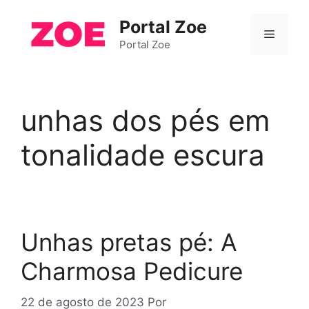
Pular
Portal Zoe
para
Menu
o
Portal Zoe
conteúdo
unhas dos pés em
tonalidade escura
Unhas pretas pé: A
Charmosa Pedicure
22 de agosto de 2023
Por