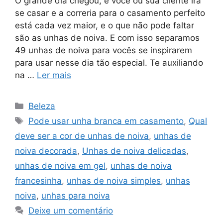
O grande dia chegou, e você ou sua cliente irá
se casar e a correria para o casamento perfeito
está cada vez maior, e o que não pode faltar
são as unhas de noiva. E com isso separamos
49 unhas de noiva para vocês se inspirarem
para usar nesse dia tão especial. Te auxiliando
na …
Ler mais
Categorias
Beleza
Tags
Pode usar unha branca em casamento
,
Qual
deve ser a cor de unhas de noiva
,
unhas de
noiva decorada
,
Unhas de noiva delicadas
,
unhas de noiva em gel
,
unhas de noiva
francesinha
,
unhas de noiva simples
,
unhas
noiva
,
unhas para noiva
Deixe um comentário