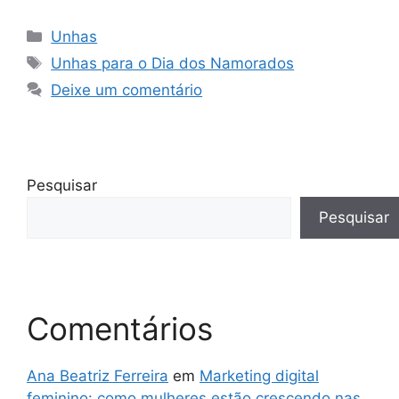
Categorias
Unhas
Tags
Unhas para o Dia dos Namorados
Deixe um comentário
Pesquisar
Pesquisar
Comentários
Ana Beatriz Ferreira
em
Marketing digital
feminino: como mulheres estão crescendo nas