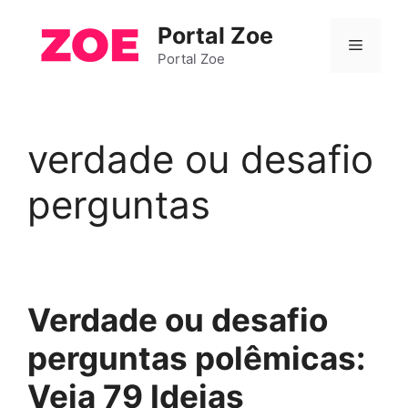
Pular
Portal Zoe
para
Menu
o
Portal Zoe
conteúdo
verdade ou desafio
perguntas
Verdade ou desafio
perguntas polêmicas:
Veja 79 Ideias