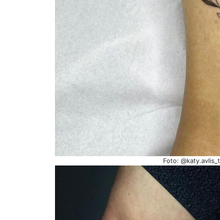
Foto: @katy.avlis_