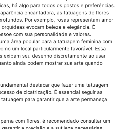
as, há algo para todos os gostos e preferências.
 aparência encantadora, as tatuagens de flores
 profundos. Por exemplo, rosas representam amor
 e orquídeas evocam beleza e elegância. É
essoe com sua personalidade e valores.
é uma área popular para a tatuagem feminina com
 como um local particularmente favorável. Essa
es exibam seu desenho discretamente ao usar
quanto ainda podem mostrar sua arte quando
 fundamental destacar que fazer uma tatuagem
cesso de cicatrização. É essencial seguir as
da tatuagem para garantir que a arte permaneça
 perna com flores, é recomendado consultar um
 garantir a precisão e a sutileza necessárias.