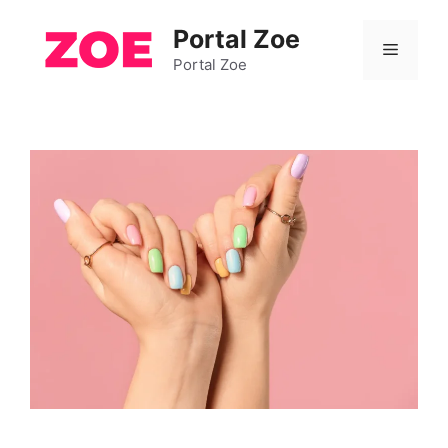
Pular
Portal Zoe
para
Menu
o
Portal Zoe
conteúdo