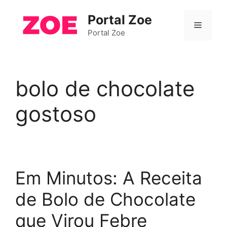
Pular
Portal Zoe
para
Menu
o
Portal Zoe
conteúdo
bolo de chocolate
gostoso
Em Minutos: A Receita
de Bolo de Chocolate
que Virou Febre