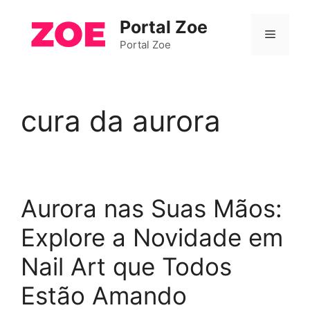
Pular
Portal Zoe
para
Menu
o
Portal Zoe
conteúdo
cura da aurora
Aurora nas Suas Mãos:
Explore a Novidade em
Nail Art que Todos
Estão Amando