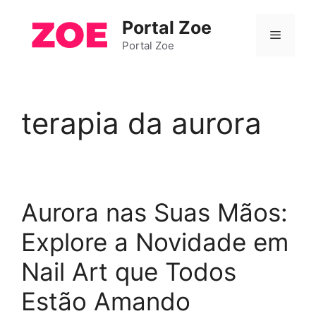
Pular
Portal Zoe
para
Menu
o
Portal Zoe
conteúdo
terapia da aurora
Aurora nas Suas Mãos:
Explore a Novidade em
Nail Art que Todos
Estão Amando