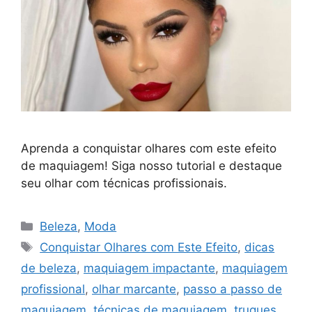
Aprenda a conquistar olhares com este efeito
de maquiagem! Siga nosso tutorial e destaque
seu olhar com técnicas profissionais.
Categorias
Beleza
,
Moda
Tags
Conquistar Olhares com Este Efeito
,
dicas
de beleza
,
maquiagem impactante
,
maquiagem
profissional
,
olhar marcante
,
passo a passo de
maquiagem
,
técnicas de maquiagem
,
truques