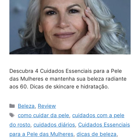
Descubra 4 Cuidados Essenciais para a Pele
das Mulheres e mantenha sua beleza radiante
aos 60. Dicas de skincare e hidratação.
Categorias
Beleza
,
Review
Tags
como cuidar da pele
,
cuidados com a pele
do rosto
,
cuidados diários
,
Cuidados Essenciais
para a Pele das Mulheres
,
dicas de beleza
,