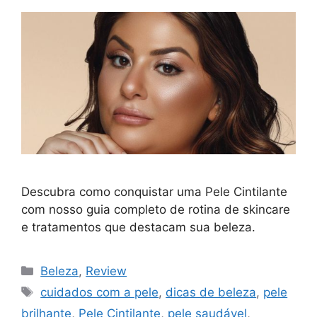
Descubra como conquistar uma Pele Cintilante
com nosso guia completo de rotina de skincare
e tratamentos que destacam sua beleza.
Categorias
Beleza
,
Review
Tags
cuidados com a pele
,
dicas de beleza
,
pele
brilhante
,
Pele Cintilante
,
pele saudável
,