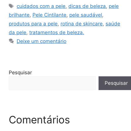
Tags
cuidados com a pele
,
dicas de beleza
,
pele
brilhante
,
Pele Cintilante
,
pele saudável
,
produtos para a pele
,
rotina de skincare
,
saúde
da pele
,
tratamentos de beleza.
Deixe um comentário
Pesquisar
Pesquisar
Comentários