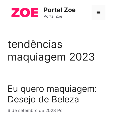
Pular
Portal Zoe
para
Menu
o
Portal Zoe
conteúdo
tendências
maquiagem 2023
Eu quero maquiagem:
Desejo de Beleza
6 de setembro de 2023
Por