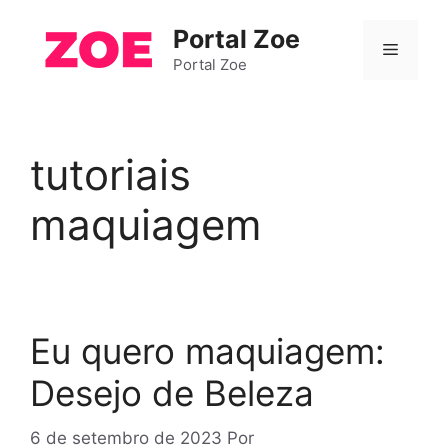
Pular
Portal Zoe
para
Menu
o
Portal Zoe
conteúdo
tutoriais
maquiagem
Eu quero maquiagem:
Desejo de Beleza
6 de setembro de 2023
Por