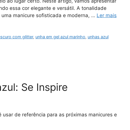
veio ao lugar certo. Neste artigo, vamos apresentar
do essa cor elegante e versátil. A tonalidade
a uma manicure sofisticada e moderna, …
Ler mais
scuro com glitter
,
unha em gel azul marinho
,
unhas azul
zul: Se Inspire
ê usar de referência para as próximas manicures e