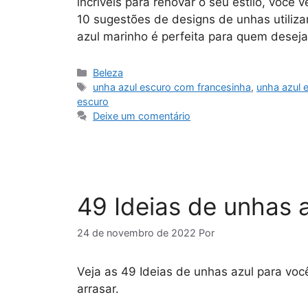
incríveis para renovar o seu estilo, você 
10 sugestões de designs de unhas utilizan
azul marinho é perfeita para quem desej
Categorias
Beleza
Tags
unha azul escuro com francesinha
,
unha azul e
escuro
Deixe um comentário
49 Ideias de unhas a
24 de novembro de 2022
Por
Veja as 49 Ideias de unhas azul para voc
arrasar.