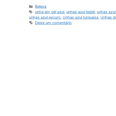
Categorias
Beleza
Tags
unha em gel azul
,
unhas azul bebê
,
unhas azul
unhas azul escuro
,
Unhas azul turquesa
,
Unhas d
Deixe um comentário