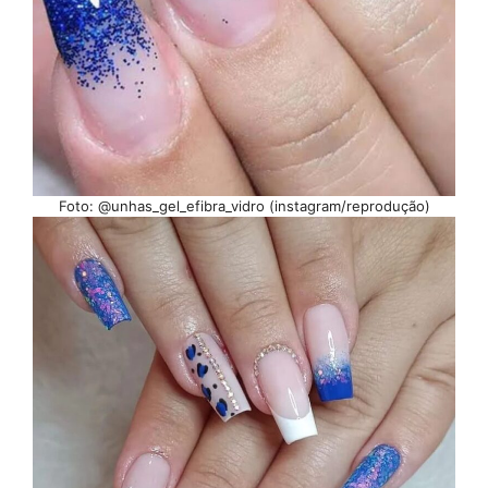
Foto: @unhas_gel_efibra_vidro (instagram/reprodução)