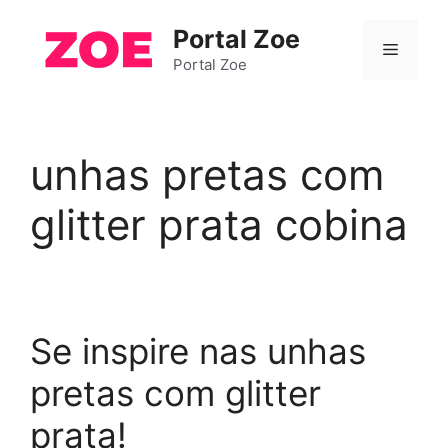
Pular
Portal Zoe
para
Menu
o
Portal Zoe
conteúdo
unhas pretas com
glitter prata cobina
Se inspire nas unhas
pretas com glitter
prata!