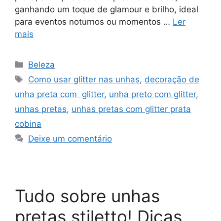
ganhando um toque de glamour e brilho, ideal
para eventos noturnos ou momentos …
Ler
mais
Categorias
Beleza
Tags
Como usar glitter nas unhas
,
decoração de
unha preta com glitter
,
unha preto com glitter
,
unhas pretas
,
unhas pretas com glitter prata
cobina
Deixe um comentário
Tudo sobre unhas
pretas stiletto! Dicas