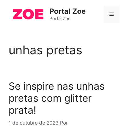
Pular
Portal Zoe
para
Menu
o
Portal Zoe
conteúdo
unhas pretas
Se inspire nas unhas
pretas com glitter
prata!
1 de outubro de 2023
Por