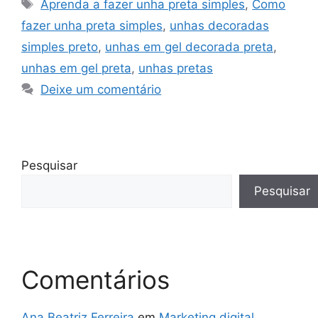
Tags
Aprenda a fazer unha preta simples
,
Como
fazer unha preta simples
,
unhas decoradas
simples preto
,
unhas em gel decorada preta
,
unhas em gel preta
,
unhas pretas
Deixe um comentário
Pesquisar
Pesquisar
Comentários
Ana Beatriz Ferreira
em
Marketing digital