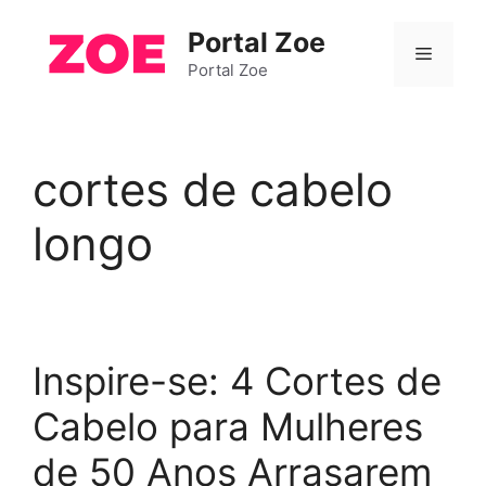
Pular
Portal Zoe
para
Menu
o
Portal Zoe
conteúdo
cortes de cabelo
longo
Inspire-se: 4 Cortes de
Cabelo para Mulheres
de 50 Anos Arrasarem