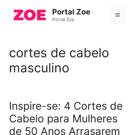
Pular
Portal Zoe
para
Menu
o
Portal Zoe
conteúdo
cortes de cabelo
masculino
Inspire-se: 4 Cortes de
Cabelo para Mulheres
de 50 Anos Arrasarem